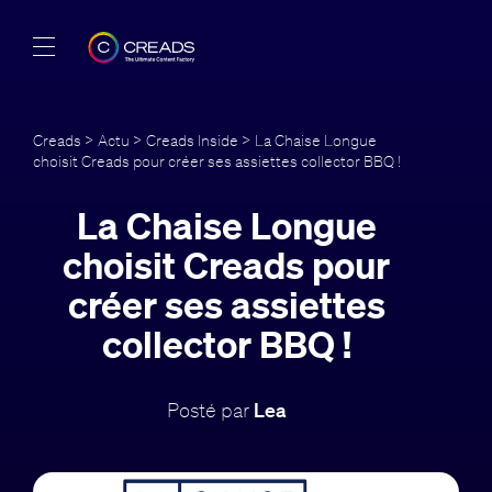
Réalisations
Creads
>
Actu
>
Creads Inside
> La Chaise Longue
choisit Creads pour créer ses assiettes collector BBQ !
Offres
La Chaise Longue
À propos
choisit Creads pour
Guide
créer ses assiettes
collector BBQ !
Blog
FR
Posté par
Lea