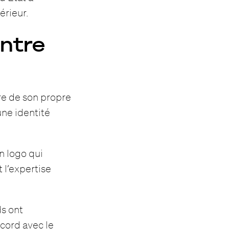
érieur.
entre
ore de son propre
une identité
un logo qui
t l’expertise
s ont
ccord avec le