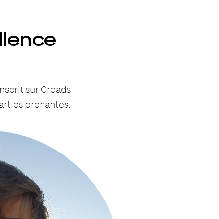
llence
inscrit sur Creads
arties prenantes.