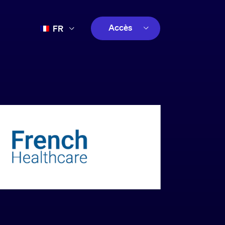
Accès
FR
EN
client
ES
créatif
PT
client