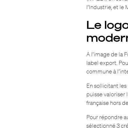
l’Industrie, et l
Le log
modern
A l’image de la 
label export. Po
commune à l’inte
En sollicitant le
puisse valoriser 
française hors de
Pour répondre a
sélectionné 3 cré