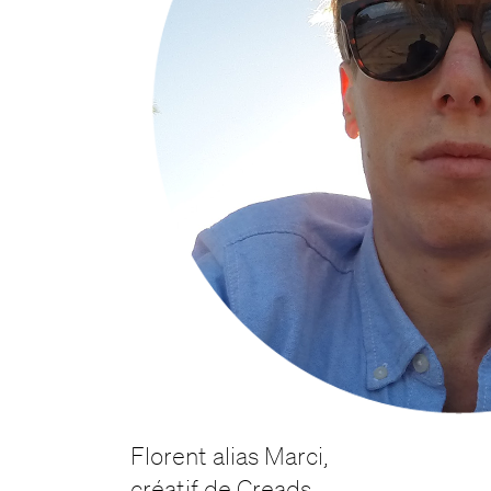
Florent alias Marci,
créatif de Creads