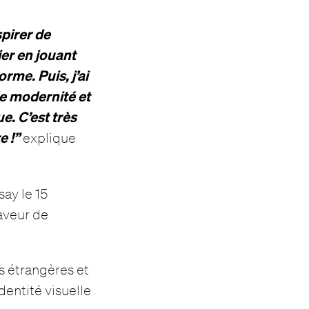
spirer de
ier en jouant
rme. Puis, j’ai
de modernité et
e. C’est très
e !”
explique
say le 15
faveur de
es étrangères et
dentité visuelle