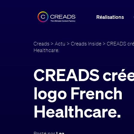
Réalisations
Creads
>
Actu
>
Creads Inside
> CREADS crée
Healthcare.
CREADS crée
logo French
Healthcare.
Posté par
Lea