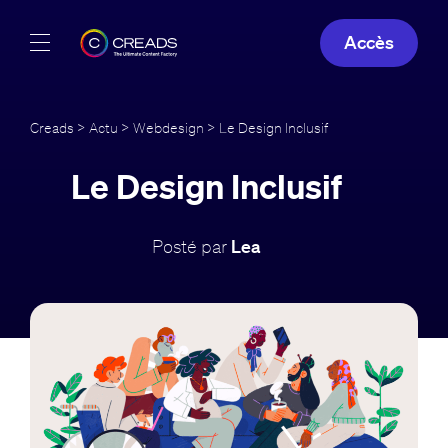
Accès
Réalisations
Creads
>
Actu
>
Webdesign
> Le Design Inclusif
Offres
Le Design Inclusif
À propos
Posté par
Lea
Guide
Blog
FR