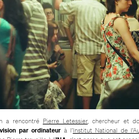
’on a rencontré
Pierre Letessier
, chercheur et do
vision par ordinateur
à l’
Institut National de l’A