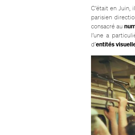
C’était en Juin,
parisien directio
num
consacré au
l’une a particu
entités visuell
d’