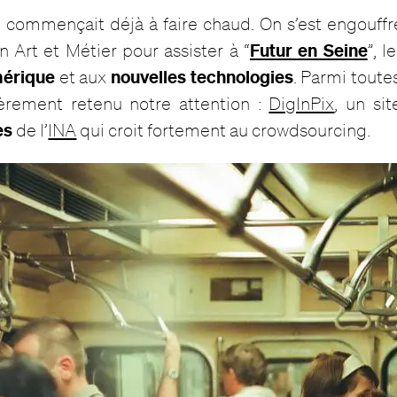
 il commençait déjà à faire chaud. On s’est engouff
Futur en Seine
n Art et Métier pour assister à “
”, l
érique
nouvelles technologies
et aux
. Parmi toute
lièrement retenu notre attention :
DigInPix
, un sit
es
de l’
INA
qui croit fortement au crowdsourcing.