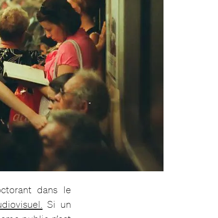
ctorant dans le
udiovisuel.
Si un