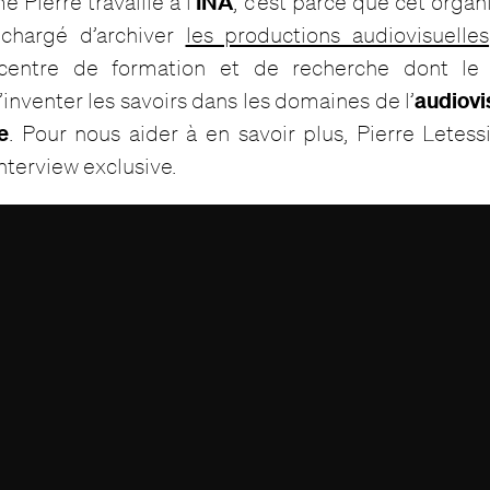
INA
Pierre travaille à l’
, c’est parce que cet organ
chargé d’archiver
les productions audiovisuelles
centre de formation et de recherche dont le 
audiovi
’inventer les savoirs dans les domaines de l’
e
. Pour nous aider à en savoir plus, Pierre Letes
nterview exclusive.