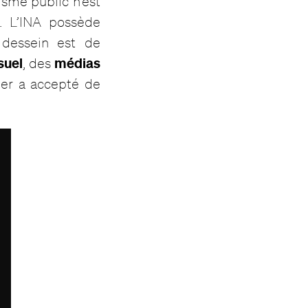
isme public n’est
. L’INA possède
dessein est de
suel
médias
, des
sier a accepté de