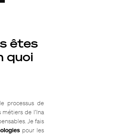
us êtes
n quoi
le processus de
 métiers de l’Ina
pensables. Je fais
ologies
pour les