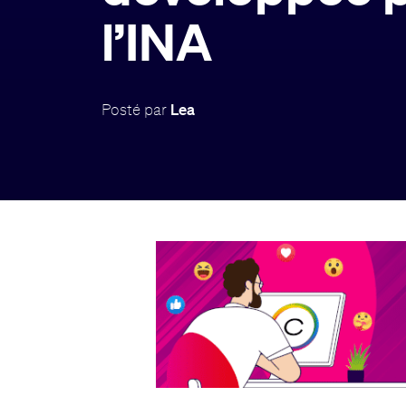
l’INA
Posté par
Lea