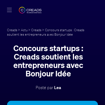
Réalisations
Creads
>
Actu
>
Creads
> Concours startups : Creads
soutient les entrepreneurs avec Bonjour Idée
Offres
Concours startups :
À propos
Creads soutient les
Guide
entrepreneurs avec
Bonjour Idée
Blog
FR
Posté par
Lea