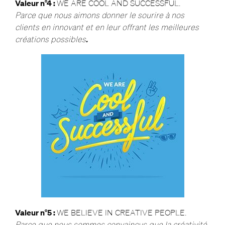
Valeur n°4 :
WE ARE COOL AND SUCCESSFUL.
Parce que
nous aimons donner le sourire à nos
clients en innovant et en leur offrant les meilleures
créations possibles
.
Valeur n°5 :
WE BELIEVE IN CREATIVE PEOPLE.
Parce que
nous sommes convaincus que la créativité