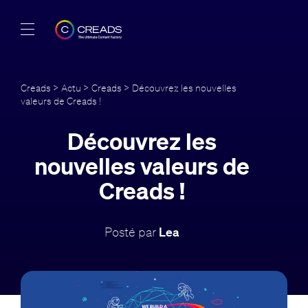
Réalisations
Creads
>
Actu
>
Creads
> Découvrez les nouvelles
valeurs de Creads !
Offres
Découvrez les
À propos
nouvelles valeurs de
Guide
Creads !
Blog
Posté par
Lea
FR