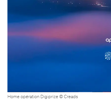
Home opération Digiprize © Creads