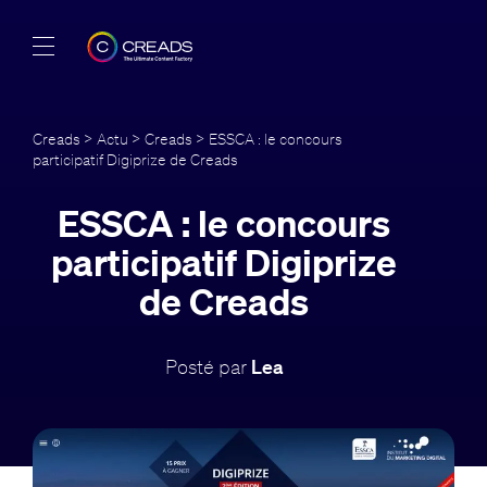
Réalisations
Creads
>
Actu
>
Creads
> ESSCA : le concours
participatif Digiprize de Creads
Offres
ESSCA : le concours
À propos
participatif Digiprize
Guide
de Creads
Blog
Posté par
Lea
FR