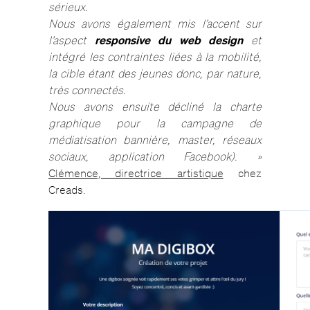
sérieux.
Nous avons également mis l’accent sur
l’aspect
responsive du web design
et
intégré les contraintes liées à la mobilité,
la cible étant des jeunes donc, par nature,
très connectés.
Nous avons ensuite décliné la charte
graphique pour la campagne de
médiatisation bannière, master, réseaux
sociaux, application Facebook). »
Clémence, directrice artistique
chez
Creads.