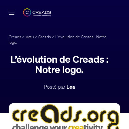
Réalisations
Creads
>
Actu
>
Creads
> L’évolution de Creads : Notre
logo.
Offres
L’évolution de Creads :
À propos
Notre logo.
Guide
Posté par
Lea
Blog
FR