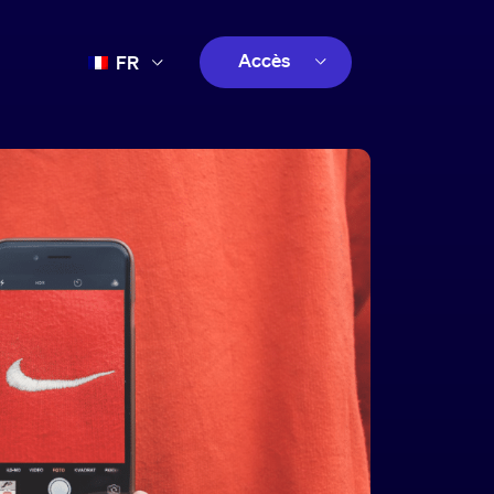
Accès
FR
EN
client
ES
créatif
PT
client