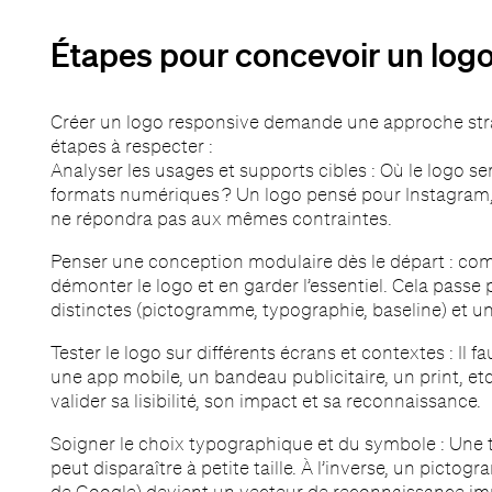
Étapes pour concevoir un log
Créer un logo responsive demande une approche stra
étapes à respecter :
Analyser les usages et supports cibles : Où le logo sera-
formats numériques ? Un logo pensé pour Instagram,
ne répondra pas aux mêmes contraintes.
Penser une conception modulaire dès le départ : comm
démonter le logo et en garder l’essentiel. Cela passe 
distinctes (pictogramme, typographie, baseline) et une
Tester le logo sur différents écrans et contextes : Il fa
une app mobile, un bandeau publicitaire, un print, et
valider sa lisibilité, son impact et sa reconnaissance.
Soigner le choix typographique et du symbole : Une 
peut disparaître à petite taille. À l’inverse, un pict
de Google) devient un vecteur de reconnaissance im