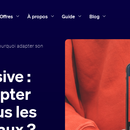
Offres
À propos
Guide
Blog
ourquoi adapter son
ive :
pter
us les
aux ?