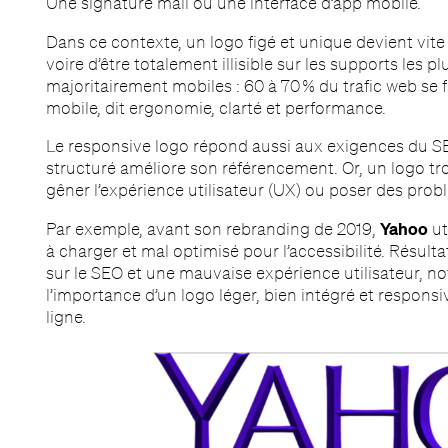
Une signature mail ou une interface d’app mobile.
Dans ce contexte, un logo figé et unique devient vite ob
voire d’être totalement illisible sur les supports les plu
majoritairement mobiles : 60 à 70 % du trafic web se 
mobile, dit ergonomie, clarté et performance.
Le responsive logo répond aussi aux exigences du SEO 
structuré améliore son référencement. Or, un logo trop
gêner l’expérience utilisateur (UX) ou poser des probl
Par exemple, avant son rebranding de 2019,
Yahoo
ut
à charger et mal optimisé pour l’accessibilité. Résulta
sur le SEO et une mauvaise expérience utilisateur, no
l’importance d’un logo léger, bien intégré et responsi
ligne.