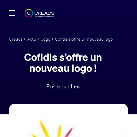
Réalisations
Creads
>
Actu
>
Logo
> Cofidis s’offre un nouveau logo !
Offres
Cofidis s’offre un
À propos
nouveau logo !
Guide
Posté par
Lea
Blog
FR