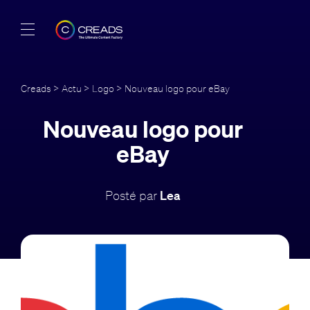
Réalisations
Creads
>
Actu
>
Logo
> Nouveau logo pour eBay
Offres
Nouveau logo pour
À propos
eBay
Guide
Posté par
Lea
Blog
FR