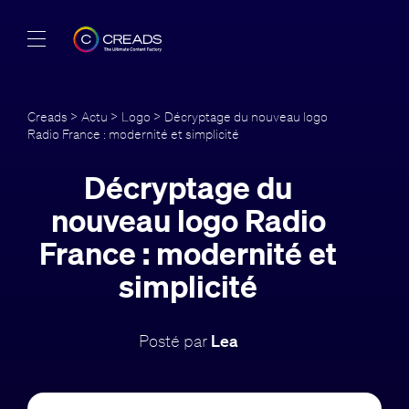
Réalisations
Creads
>
Actu
>
Logo
> Décryptage du nouveau logo
Radio France : modernité et simplicité
Offres
Décryptage du
À propos
nouveau logo Radio
Guide
France : modernité et
simplicité
Blog
FR
Posté par
Lea