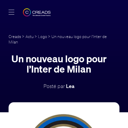
Réalisations
Creads
>
Actu
>
Logo
> Un nouveau logo pour l’Inter de
Milan
Offres
Un nouveau logo pour
À propos
l’Inter de Milan
Guide
Posté par
Lea
Blog
FR