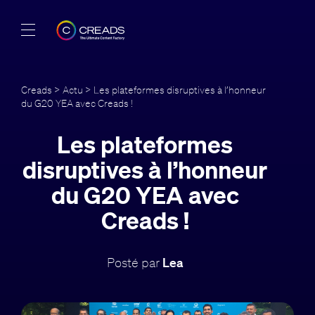
Réalisations
Creads
>
Actu
> Les plateformes disruptives à l’honneur
du G20 YEA avec Creads !
Offres
Les plateformes
À propos
disruptives à l’honneur
Guide
du G20 YEA avec
Creads !
Blog
FR
Posté par
Lea