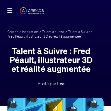
Réalisations
Creads
>
Inspiration
>
Talent à suivre
> Talent à Suivre :
Fred Péault, illustrateur 3D et réalité augmentée
Offres
Talent à Suivre : Fred
À propos
Péault, illustrateur 3D
Guide
et réalité augmentée
Blog
Posté par
Lea
FR