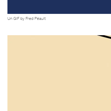
Un GIF by Fred Péault