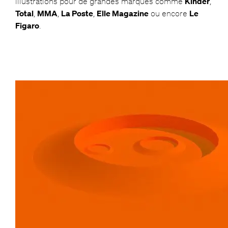
illustrations pour de grandes marques comme
Kinder
,
Total
,
MMA
,
La Poste
,
Elle Magazine
ou encore
Le
Figaro
.