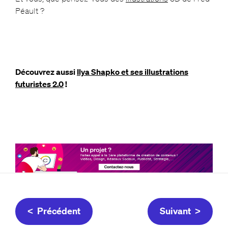
Péault ?
Découvrez aussi
Ilya Shapko et ses illustrations
futuristes 2.0
!
< Précédent
Suivant >