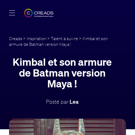
Réalisations
Creads
>
Inspiration
>
Talent à suivre
> Kimbal et son
armure de Batman version Maya !
Offres
Kimbal et son armure
À propos
de Batman version
Guide
Maya !
Blog
Posté par
Lea
FR