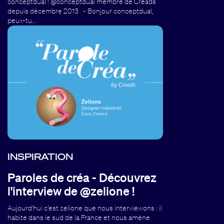
conceptdual ! @conceptdual membre de Creads
depuis décembre 2013 - Bonjour conceptdual,
peux-tu…
INSPIRATION
Paroles de créa - Découvrez
l'interview de @zelione !
Aujourd'hui c'est zelione que nous interviewons : il
habite dans le sud de la France et nous amène