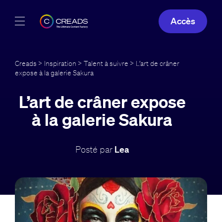
Accès
Réalisations
Creads
>
Inspiration
>
Talent à suivre
> L’art de crâner
expose à la galerie Sakura
Offres
L’art de crâner expose
À propos
à la galerie Sakura
Guide
Posté par
Lea
Blog
FR