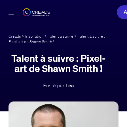
A
Réalisations
Creads
>
Inspiration
>
Talent à suivre
> Talent à suivre :
Pixel-art de Shawn Smith !
Offres
Talent à suivre : Pixel-
À propos
art de Shawn Smith !
Guide
Posté par
Lea
Blog
FR