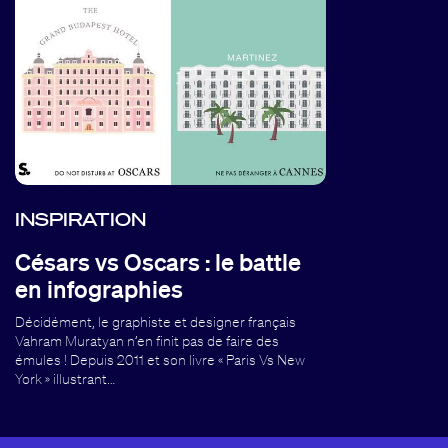
INSPIRATION
Césars vs Oscars : le battle
en infographies
Décidément, le graphiste et designer français
Vahram Muratyan n’en finit pas de faire des
émules ! Depuis 2011 et son livre « Paris Vs New
York » illustrant…