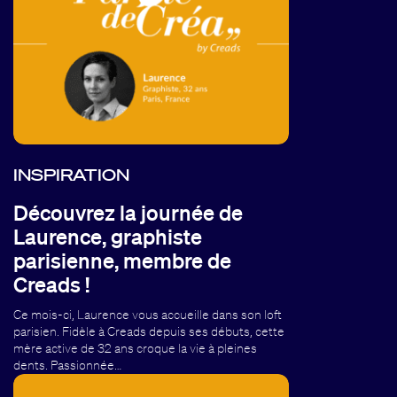
INSPIRATION
Découvrez la journée de
Laurence, graphiste
parisienne, membre de
Creads !
Ce mois-ci, Laurence vous accueille dans son loft
parisien. Fidèle à Creads depuis ses débuts, cette
mère active de 32 ans croque la vie à pleines
dents. Passionnée…