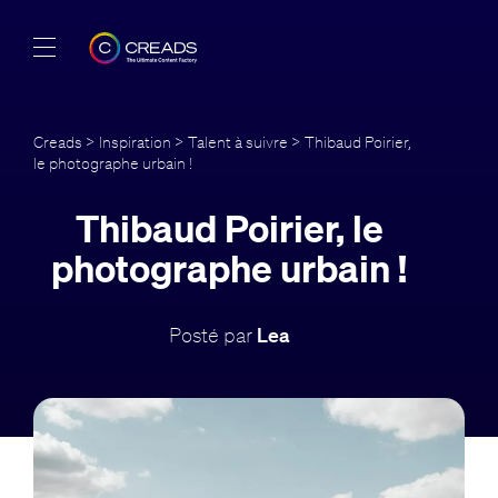
Réalisations
Creads
>
Inspiration
>
Talent à suivre
> Thibaud Poirier,
le photographe urbain !
Offres
Thibaud Poirier, le
À propos
photographe urbain !
Guide
Posté par
Lea
Blog
FR