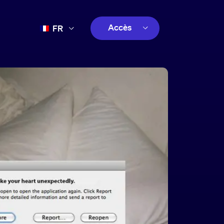
Accès
FR
EN
client
ES
créatif
PT
client