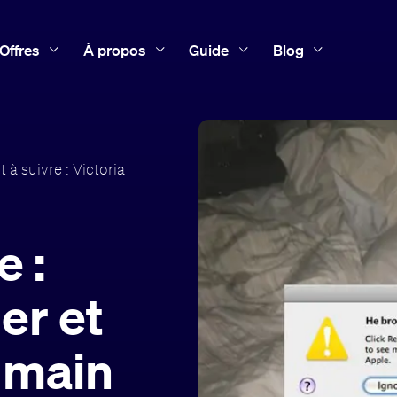
Offres
À propos
Guide
Blog
 à suivre : Victoria
e :
er et
umain