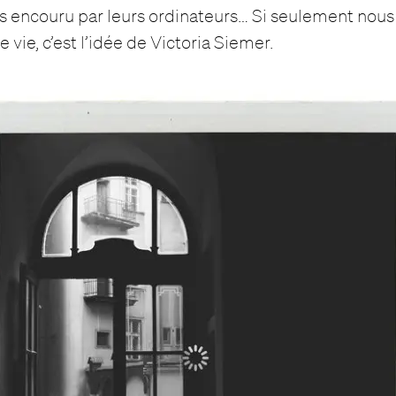
s encouru par leurs ordinateurs… Si seulement nous
e vie, c’est l’idée de Victoria Siemer.