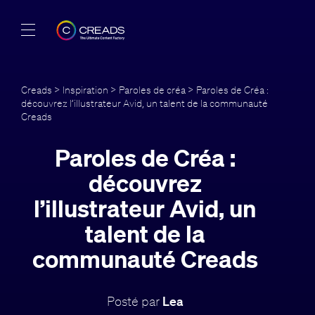
Réalisations
Creads
>
Inspiration
>
Paroles de créa
> Paroles de Créa :
découvrez l’illustrateur Avid, un talent de la communauté
Offres
Creads
À propos
Paroles de Créa :
découvrez
Guide
l’illustrateur Avid, un
Blog
talent de la
communauté Creads
FR
Posté par
Lea