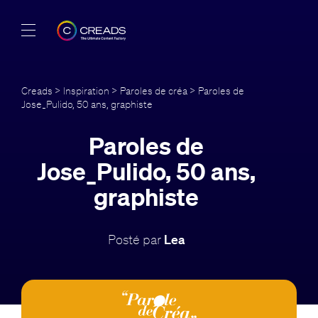
Réalisations
Creads
>
Inspiration
>
Paroles de créa
> Paroles de
Jose_Pulido, 50 ans, graphiste
Offres
Paroles de
À propos
Jose_Pulido, 50 ans,
Guide
graphiste
Blog
Posté par
Lea
FR