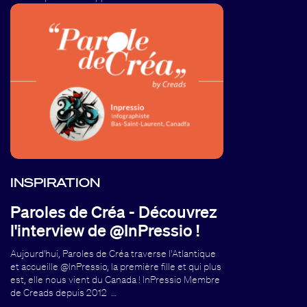
INSPIRATION
Paroles de Créa - Découvrez
l'interview de @InPressio !
Aujourd'hui, Paroles de Créa traverse l'Atlantique
et accueille @InPressio, la première fille et qui plus
est, elle nous vient du Canada ! InPressio Membre
de Creads depuis 2012 …