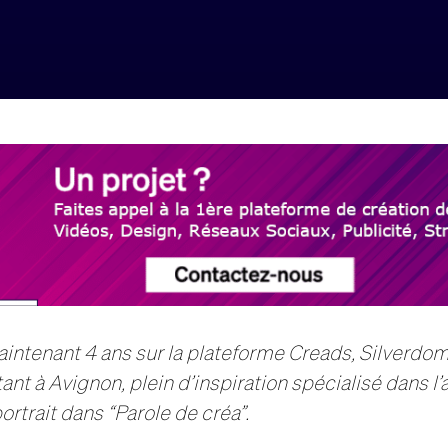
aintenant 4 ans sur la plateforme Creads, Silverdo
tant à Avignon, plein d’inspiration spécialisé dans l’a
rtrait dans “Parole de créa”.