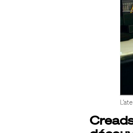
L’at
Creads,