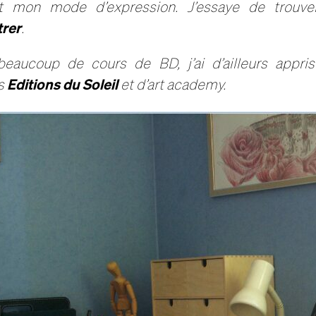
 est mon mode d’expression. J’essaye de trou
trer
.
 beaucoup de cours de BD, j’ai d’ailleurs appr
Editions du Soleil
s
et d’art academy.