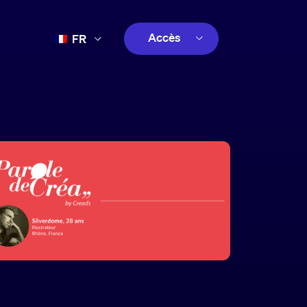
Accès
FR
EN
client
ES
créatif
PT
client