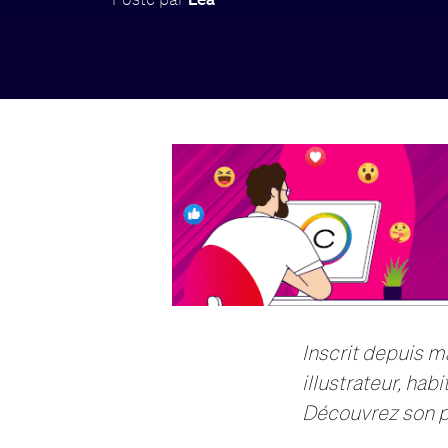
Inscrit depuis m
illustrateur, habi
Découvrez son po