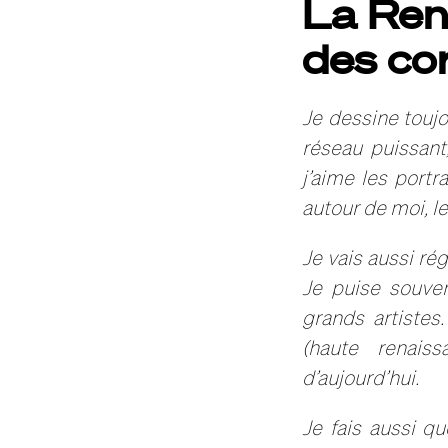
La Ren
des co
Je dessine toujo
réseau puissant,
j’aime les portr
autour de moi, le
Je vais aussi ré
Je puise souve
grands artistes
(haute renaiss
d’aujourd’hui.
Je fais aussi q