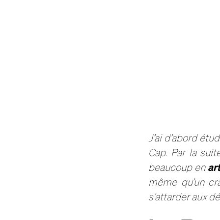
J’ai d’abord étu
Cap. Par la sui
art
beaucoup en
même qu’un cra
s’attarder aux dé