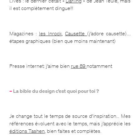
Lives : le dernier c’était «
Darling
» de Jean Teulé, mais
il est complètement dingue!!!
Magazines :
les Inrock
,
Causette
(j’adore causette)….
étapes graphiques (bien que moins maintenant)
Presse internet: j’aime bien
rue 89
notamment
–
La bible du design c’est quoi pour toi ?
Je change tout le temps de source d’inspiration… Mes
références évoluent avec le temps, mais j’apprécie les
éditions Tashen
, bien faites et complètes.