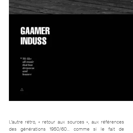
L’autre rétro, « retour aux sources », aux références
des générations 1950/60… comme si le fait de