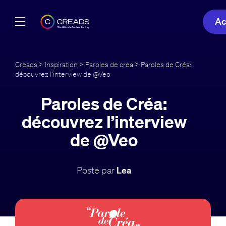
Ac
Réalisations
Creads
>
Inspiration
>
Paroles de créa
> Paroles de Créa:
découvrez l’interview de @Veo
Offres
Paroles de Créa:
À propos
découvrez l’interview
Guide
de @Veo
Blog
Posté par
Lea
FR