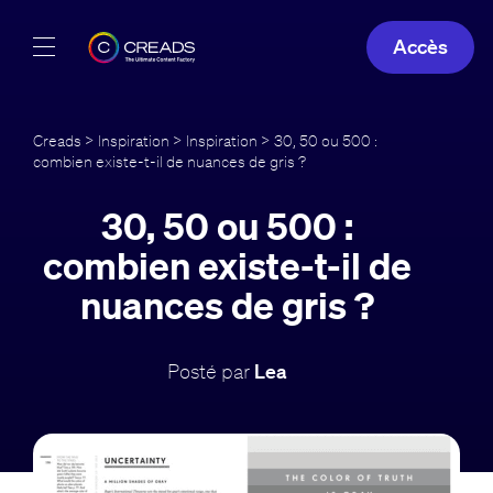
Accès
Réalisations
Creads
>
Inspiration
>
Inspiration
> 30, 50 ou 500 :
combien existe-t-il de nuances de gris ?
Offres
30, 50 ou 500 :
À propos
combien existe-t-il de
Guide
nuances de gris ?
Blog
Posté par
Lea
FR