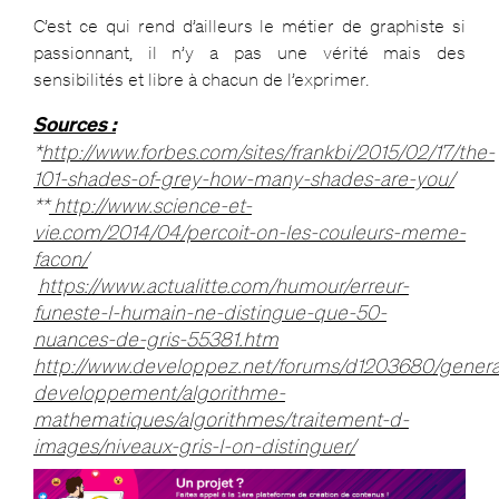
C’est ce qui rend d’ailleurs le métier de graphiste si
passionnant, il n’y a pas une vérité mais des
sensibilités et libre à chacun de l’exprimer.
Sources :
*
http://www.forbes.com/sites/frankbi/2015/02/17/the-
101-shades-of-grey-how-many-shades-are-you/
**
http://www.science-et-
vie.com/2014/04/percoit-on-les-couleurs-meme-
facon/
https://www.actualitte.com/humour/erreur-
funeste-l-humain-ne-distingue-que-50-
nuances-de-gris-55381.htm
http://www.developpez.net/forums/d1203680/genera
developpement/algorithme-
mathematiques/algorithmes/traitement-d-
images/niveaux-gris-l-on-distinguer/