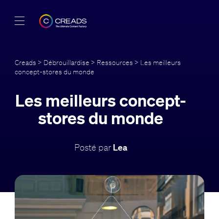
Réalisations
Creads
>
Débrouillardise
>
Ressources
> Les meilleurs
concept-stores du monde
Offres
Les meilleurs concept-
À propos
stores du monde
Guide
Posté par
Lea
Blog
FR