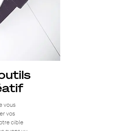
utils
éatif
de vous
er vos
otre cible
ous avons vu