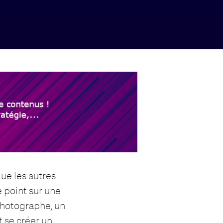
ue les autres.
e point sur une
photographe, un
se créer un