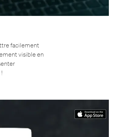
ttre facilement
alement visible en
senter
!