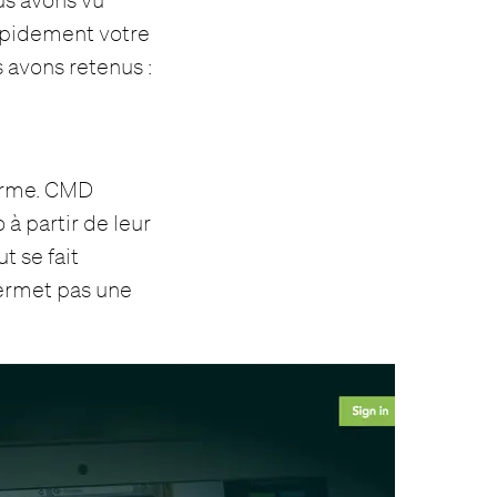
rapidement votre
s avons retenus :
orme. CMD
à partir de leur
ut se fait
ermet pas une