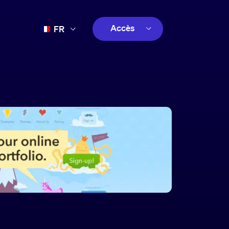
Accès
FR
EN
client
ES
créatif
PT
client