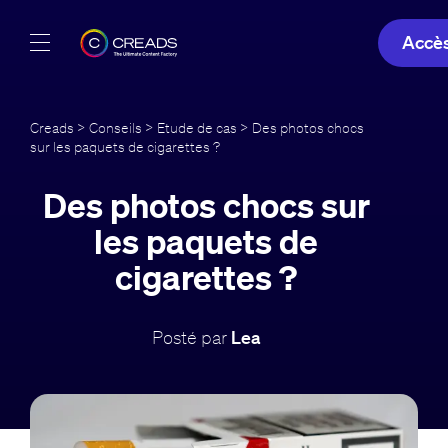
Accè
Réalisations
Creads
>
Conseils
>
Etude de cas
> Des photos chocs
sur les paquets de cigarettes ?
Offres
Des photos chocs sur
À propos
les paquets de
Guide
cigarettes ?
Blog
Posté par
Lea
FR