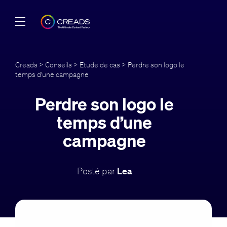
Réalisations
Creads
>
Conseils
>
Etude de cas
> Perdre son logo le
temps d’une campagne
Offres
Perdre son logo le
À propos
temps d’une
Guide
campagne
Blog
Posté par
Lea
FR