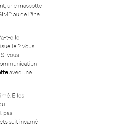
ant, une mascotte
GIMP ou de l’âne
a-t-elle
isuelle ? Vous
 Si vous
 communication
tte
avec une
imé. Elles
 du
t pas
ts soit incarné