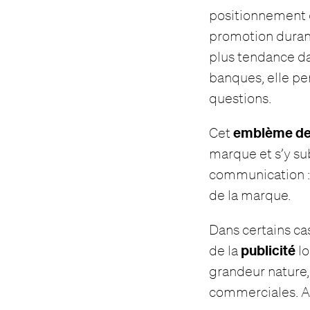
positionnement d
promotion durant
plus tendance d
banques, elle per
questions.
emblème de
Cet
marque et s’y sub
communication : a
de la marque.
Dans certains cas
publicité
de la
lo
grandeur nature,
commerciales. Au