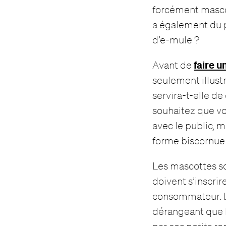
forcément masco
a également du p
d’e-mule ?
faire u
Avant de
seulement illust
servira-t-elle de
souhaitez que v
avec le public, 
forme biscornue 
Les mascottes so
doivent s’inscri
consommateur. Le
dérangeant que l