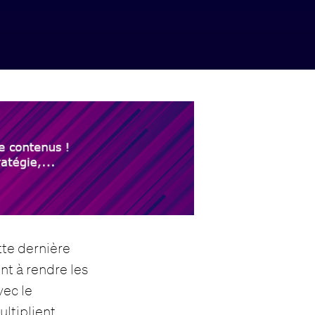
tte dernière
nt à rendre les
vec le
ltiplient.