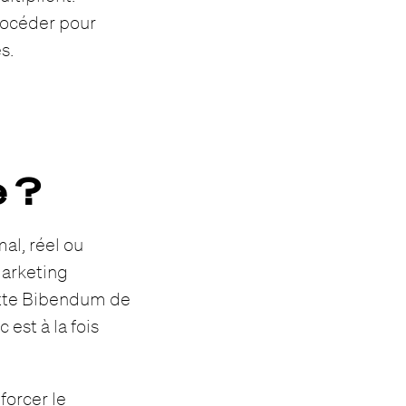
océder pour
s.
e ?
al, réel ou
marketing
tte Bibendum de
 est à la fois
forcer le