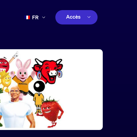
Accès
FR
EN
client
ES
créatif
PT
client