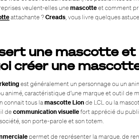
mascotte
reprises veulent-elles une
et comment pr
otte
Creads
attachante ?
, vous livre quelques astuce
 sert une mascotte et
oi créer une mascott
keting
est généralement un personnage ou un anim
 ou animé, caractéristique d’une marque et outil de 
mascotte Lion
 connait tous la
de LCL ou la masco
communication visuelle
il de
fort apprécié du public
société, son porte-parole et son totem.
mmerciale
permet de représenter la marque, de ren