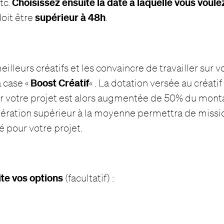
Choisissez ensuite la date à laquelle vous voulez
etc.
supérieur à 48h
oit être
.
meilleurs créatifs et les convaincre de travailler sur v
Boost Créatif
 case «
« . La dotation versée au créati
sur votre projet est alors augmentée de 50% du mont
ration supérieur à la moyenne permettra de mission
 pour votre projet.
te vos options
(facultatif) :