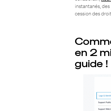
instantanés, des 
cession des droit
Commen
en 2 m
guide !