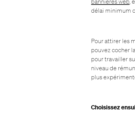
bannières web
, 
délai minimum d
Pour attirer les 
pouvez cocher la
pour travailler 
niveau de rémuné
plus expérimenté
Choisissez ensui