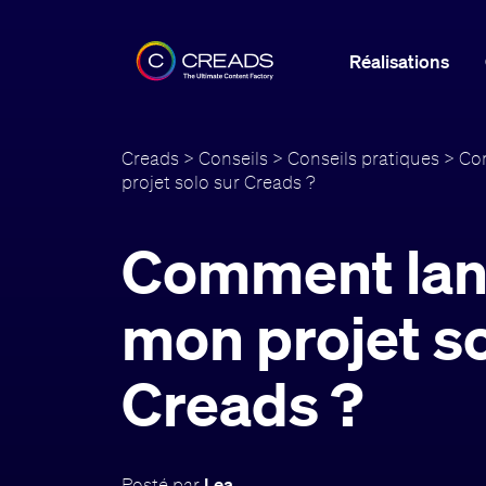
Réalisations
Creads
>
Conseils
>
Conseils pratiques
> Co
projet solo sur Creads ?
Comment lan
mon projet so
Creads ?
Posté par
Lea