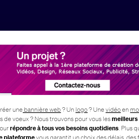
créer une
bannière web
? Un
logo
? Une
vidéo
en
mo
meilleurs
s de voeux ? Nous trouvons pour vous les
répondre à tous vos besoins quotidiens
pour
. Plus q
e plateforme
vous garantit un choix des délais, des f