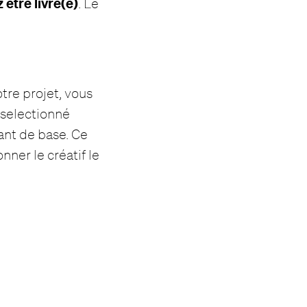
 être livré(e)
. Le
otre projet, vous
f selectionné
ant de base. Ce
ner le créatif le