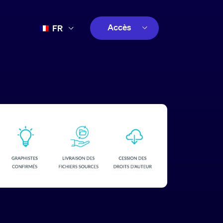
Accès
FR
EN
client
ES
créatif
PT
client