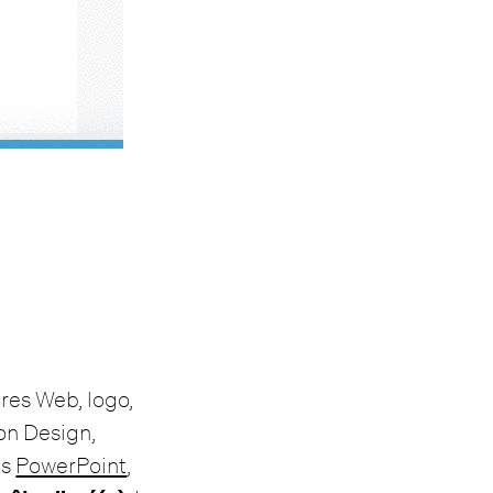
ères Web, logo,
ion Design,
es
PowerPoint
,