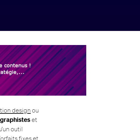
tion design
ou
 graphistes
et
u’un outil
orfaits fixes et