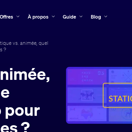
Offres
À propos
Guide
Blog
tique vs. animée, quel
s ?
animée,
de
 pour
es ?