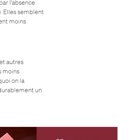
 par l’absence
. Elles semblent
vent moins
et autres
rs moins
quoi on la
r durablement un