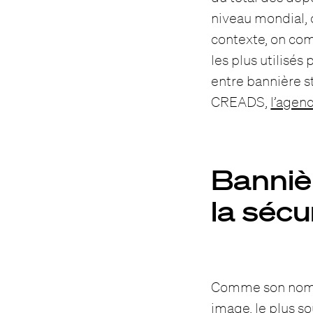
niveau mondial, c
contexte, on co
les plus utilisés
entre bannière st
CREADS,
l’agen
Bannièr
la sécu
Comme son nom l’
image, le plus s