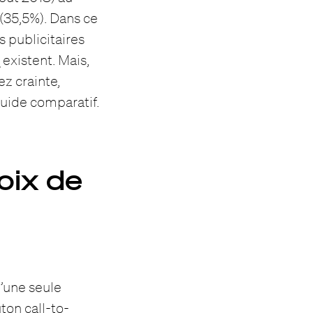
 (35,5%). Dans ce
s publicitaires
s
existent. Mais,
ez crainte,
 guide comparatif.
oix de
’une seule
ton call-to-