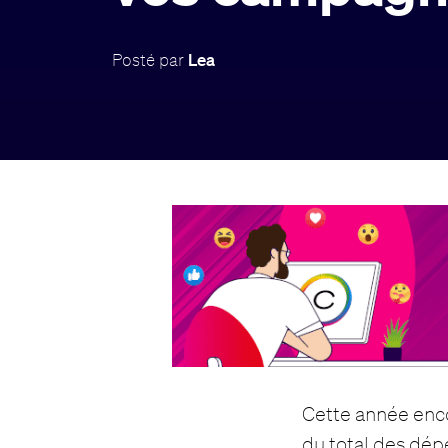
Posté par
Lea
Cette année enco
du total des dép