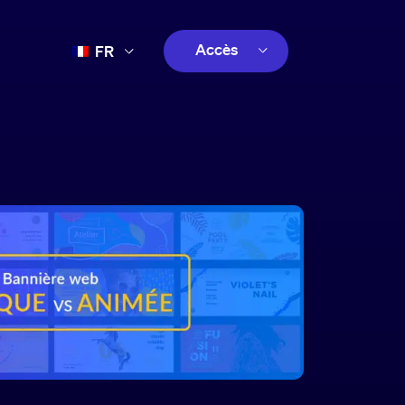
Accès
FR
EN
client
ES
créatif
PT
client