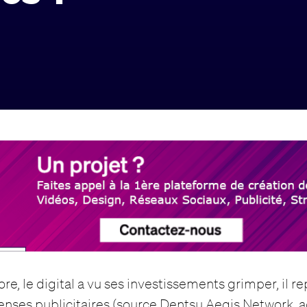
re, le digital a vu ses investissements grimper, il 
enses publicitaires (source Dentsu Aegis Network, a