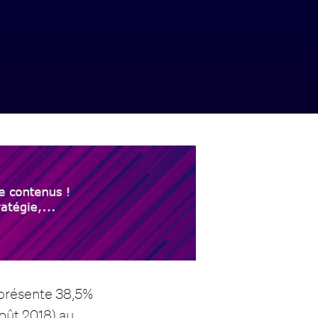
représente 38,5%
oût 2018) au