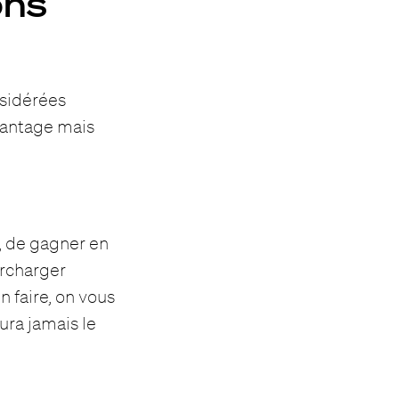
ons
nsidérées
avantage mais
e, de gagner en
urcharger
 faire, on vous
ura jamais le