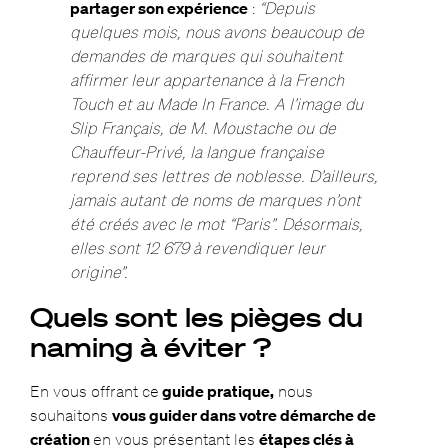
partager son expérience
:
“Depuis
quelques mois, nous avons beaucoup de
demandes de marques qui souhaitent
affirmer leur appartenance à la French
Touch et au Made In France. A l’image du
Slip Français, de M. Moustache ou de
Chauffeur-Privé, la langue française
reprend ses lettres de noblesse. D’ailleurs,
jamais autant de noms de marques n’ont
été créés avec le mot “Paris”. Désormais,
elles sont 12 679 à revendiquer leur
origine”.
Quels sont les pièges du
naming à éviter ?
En vous offrant ce
guide pratique,
nous
souhaitons
vous guider dans votre démarche de
création
en vous présentant les
étapes clés à