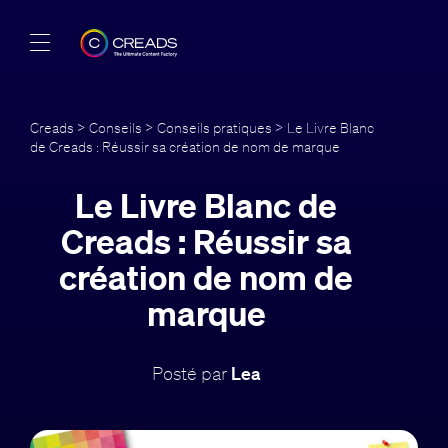
Réalisations
Creads
>
Conseils
>
Conseils pratiques
> Le Livre Blanc
de Creads : Réussir sa création de nom de marque
Offres
Le Livre Blanc de
À propos
Creads : Réussir sa
Guide
création de nom de
marque
Blog
FR
Posté par
Lea