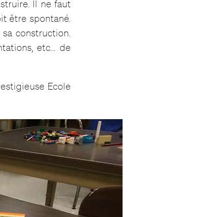
uire. Il ne faut
oit être spontané.
sa construction.
ntations, etc… de
estigieuse Ecole