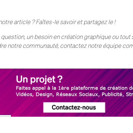
tre article ? Faîtes-le savoir et partagez le !
 question, un besoin en création graphique ou tou
indre notre communauté, contactez notre équipe co