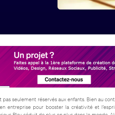
 pas seulement réservés aux enfants. Bien au contr
s en entreprise pour booster la créativité et l’espri
rious Play séduit de plus en plus dans le monde. A