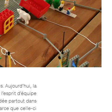
s. Aujourd’hui, la
l’esprit d’équipe
dée partout dans
arce que celle-ci