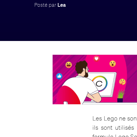
Posté par
Lea
Les Lego ne sont
ils sont utilisé
formule Lego Se