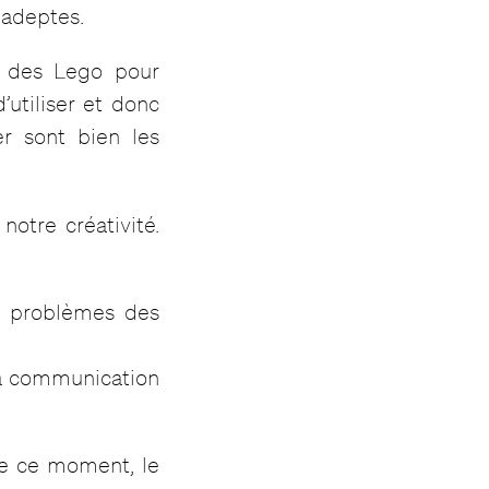
 adeptes.
ir des Lego pour
’utiliser et donc
er sont bien les
otre créativité.
x problèmes des
 la communication
de ce moment, le