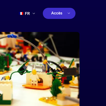
Accès
FR
EN
client
ES
créatif
PT
client