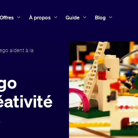
Offres
À propos
Guide
Blog
ego aident à la
go
éativité
e