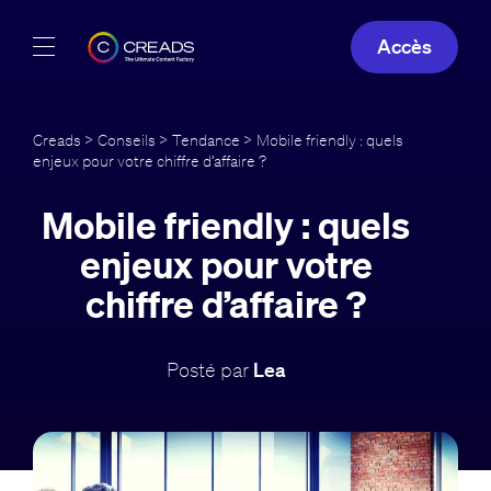
Accès
Réalisations
Creads
>
Conseils
>
Tendance
> Mobile friendly : quels
enjeux pour votre chiffre d’affaire ?
Offres
Mobile friendly : quels
À propos
enjeux pour votre
Guide
chiffre d’affaire ?
Blog
Posté par
Lea
FR