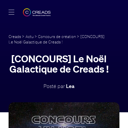
Réalisations
Creads
>
Actu
>
Concours de création
> [CONCOURS]
Le Noël Galactique de Creads !
Offres
[CONCOURS] Le Noël
À propos
Galactique de Creads !
Guide
Posté par
Lea
Blog
FR