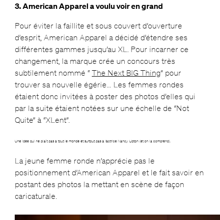
3. American Apparel a voulu voir en grand
Pour éviter la faillite et sous couvert d’ouverture
d’esprit, American Apparel a décidé d’étendre ses
différentes gammes jusqu’au XL. Pour incarner ce
changement, la marque crée un concours très
subtilement nommé “
The Next BIG Thing
” pour
trouver sa nouvelle égérie… Les femmes rondes
étaient donc invitées à poster des photos d’elles qui
par la suite étaient notées sur une échelle de “Not
Quite” à “XLent”.
Une idée qui ne plaît pas à tout le monde et surtout pas à l’actrice Nancy Upton (et on la comprend).
La jeune femme ronde n’apprécie pas le
positionnement d’American Apparel et le fait savoir en
postant des photos la mettant en scène de façon
caricaturale.