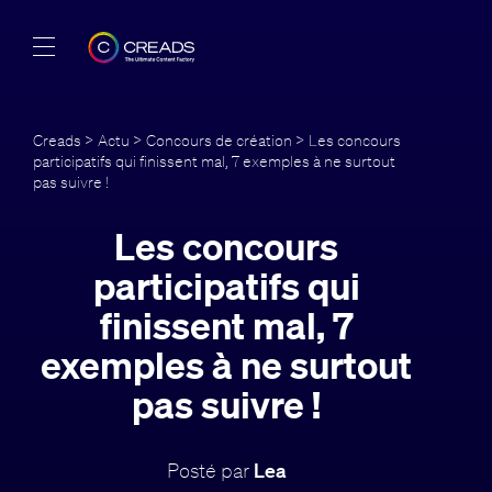
Réalisations
Creads
>
Actu
>
Concours de création
> Les concours
participatifs qui finissent mal, 7 exemples à ne surtout
Offres
pas suivre !
À propos
Les concours
participatifs qui
Guide
finissent mal, 7
Blog
exemples à ne surtout
pas suivre !
FR
Posté par
Lea