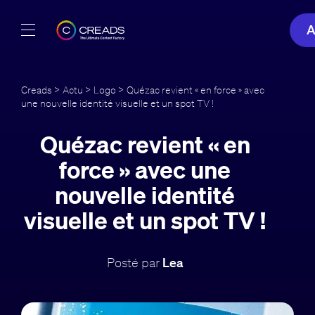
A
Réalisations
Creads
>
Actu
>
Logo
> Quézac revient « en force » avec
une nouvelle identité visuelle et un spot TV !
Offres
Quézac revient « en
À propos
force » avec une
Guide
nouvelle identité
visuelle et un spot TV !
Blog
FR
Posté par
Lea