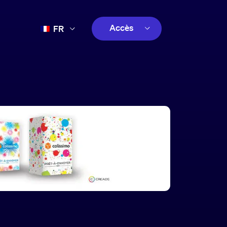
Accès
FR
EN
client
ES
créatif
PT
client