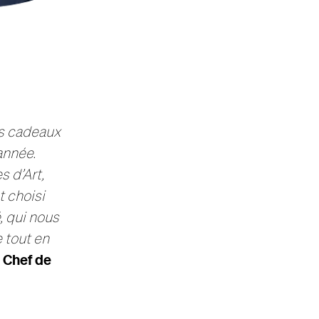
rs cadeaux
année.
s d’Art,
t choisi
, qui nous
 tout en
 Chef de