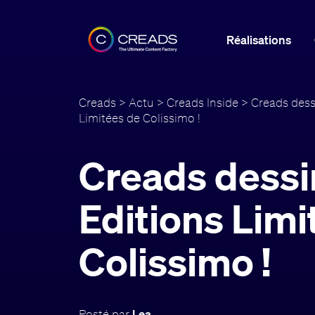
Réalisations
Creads
>
Actu
>
Creads Inside
> Creads dessi
Limitées de Colissimo !
Creads dessi
Editions Limi
Colissimo !
Posté par
Lea