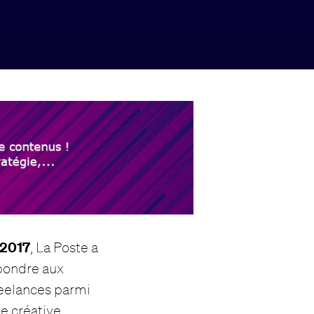
 2017
, La Poste a
épondre aux
reelances parmi
ie créative