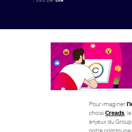
l’
Pour imaginer
Creads
choisi
, l
enjeux du Group
notre communauté