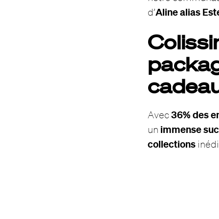
Aline alias Es
d’
Coliss
packagi
cadeau
36% des e
Avec
immense su
un
collections
inédi