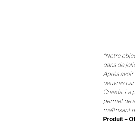
“Notre obje
dans de joli
Après avoir
oeuvres car
Creads. La 
permet de so
maîtrisant n
Produit – Of