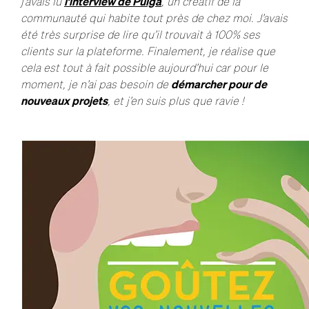
j’avais lu
l’interview de Pulga
, un créatif de la
communauté qui habite tout près de chez moi. J’avais
été très surprise de lire qu’il trouvait à 100% ses
clients sur la plateforme. Finalement, je réalise que
cela est tout à fait possible aujourd’hui car pour le
moment, je n’ai pas besoin de
démarcher pour de
nouveaux projets
, et j’en suis plus que ravie !