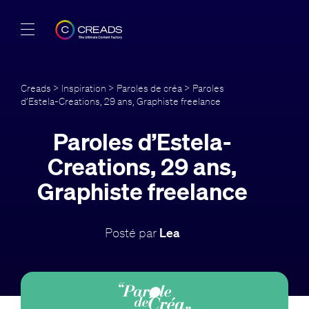
Réalisations
Creads
>
Inspiration
>
Paroles de créa
> Paroles
d’Estela-Creations, 29 ans, Graphiste freelance
Offres
Paroles d’Estela-
À propos
Creations, 29 ans,
Guide
Graphiste freelance
Blog
Posté par
Lea
FR