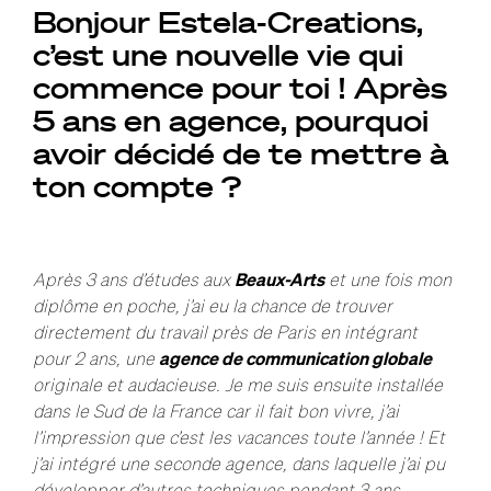
Bonjour Estela-Creations,
c’est une nouvelle vie qui
commence pour toi ! Après
5 ans en agence, pourquoi
avoir décidé de te mettre à
ton compte ?
Après 3 ans d’études aux
Beaux-Arts
et une fois mon
diplôme en poche, j’ai eu la chance de trouver
directement du travail près de Paris en intégrant
pour 2 ans, une
agence de communication globale
originale et audacieuse. Je me suis ensuite installée
dans le Sud de la France car il fait bon vivre, j’ai
l’impression que c’est les vacances toute l’année ! Et
j’ai intégré une seconde agence, dans laquelle j’ai pu
développer d’autres techniques pendant 3 ans,