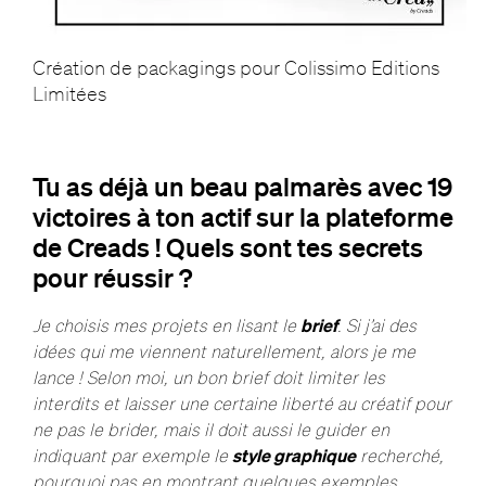
Création de packagings pour Colissimo Editions
Limitées
Tu as déjà un beau palmarès avec 19
victoires à ton actif sur la plateforme
de Creads ! Quels sont tes secrets
pour réussir ?
Je choisis mes projets en lisant le
brief
. Si j’ai des
idées qui me viennent naturellement, alors je me
lance ! Selon moi, un bon brief doit limiter les
interdits et laisser une certaine liberté au créatif pour
ne pas le brider, mais il doit aussi le guider en
indiquant par exemple le
style graphique
recherché,
pourquoi pas en montrant quelques exemples.