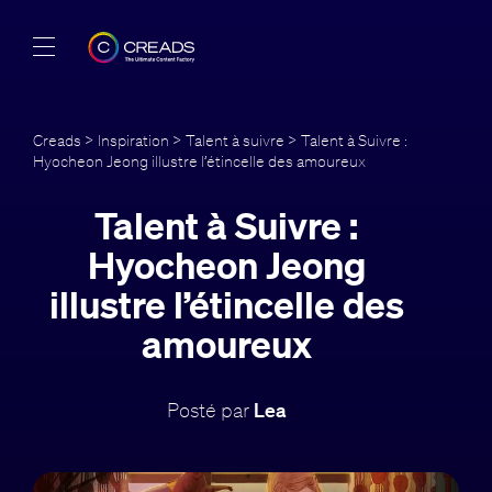
Réalisations
Creads
>
Inspiration
>
Talent à suivre
> Talent à Suivre :
Hyocheon Jeong illustre l’étincelle des amoureux
Offres
Talent à Suivre :
À propos
Hyocheon Jeong
Guide
illustre l’étincelle des
amoureux
Blog
FR
Posté par
Lea