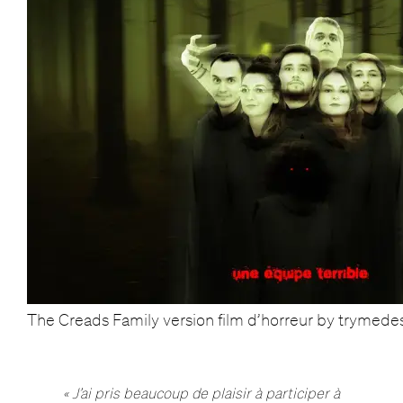
The Creads Family version film d’horreur by trymede
« J’ai pris beaucoup de plaisir à participer à