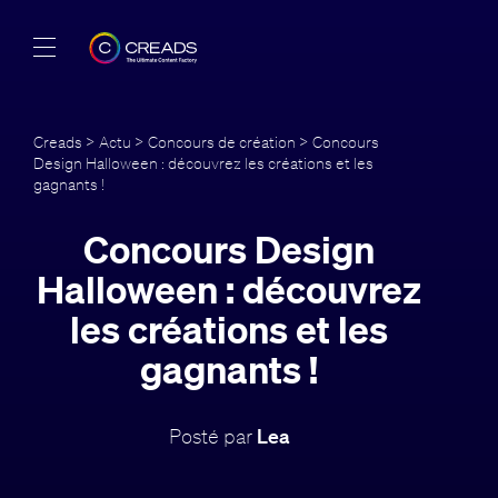
Réalisations
Creads
>
Actu
>
Concours de création
> Concours
Design Halloween : découvrez les créations et les
Offres
gagnants !
À propos
Concours Design
Halloween : découvrez
Guide
les créations et les
Blog
gagnants !
FR
Posté par
Lea