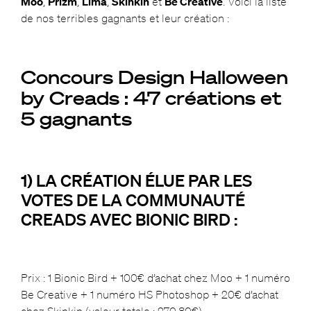
Moo
,
Prizm
,
Lima
,
Skinkin
et
Be Creative
. Voici la liste
de nos terribles gagnants et leur création :
Concours Design Halloween
by Creads : 47 créations et
5 gagnants
1) LA CRÉATION ÉLUE PAR LES
VOTES DE LA COMMUNAUTÉ
CREADS AVEC BIONIC BIRD :
Prix : 1 Bionic Bird + 100€ d’achat chez Moo + 1 numéro
Be Creative + 1 numéro HS Photoshop + 20€ d’achat
chez Skinkin (valeur totale : 270,80€)