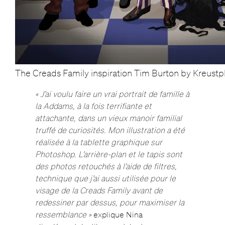
The Creads Family inspiration Tim Burton by Kreustpl
« J’ai voulu faire un vrai portrait de famille à
la Addams, à la fois terrifiante et
attachante, dans un vieux manoir familial
truffé de curiosités. Mon illustration a été
réalisée à la tablette graphique sur
Photoshop. L’arrière-plan et le tapis sont
des photos retouchés à l’aide de filtres,
technique que j’ai aussi utilisée pour le
visage de la Creads Family avant de
redessiner par dessus, pour maximiser la
ressemblance »
explique Nina