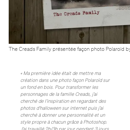
The Creads Family présentée façon photo Polaroïd b
« Ma première idée était de mettre ma
création dans une photo façon Polaroïd sur
un fond en bois. Pour transformer les
personnages de la famille Creads, j’ai
cherché de l’inspiration en regardant des
photos d’halloween sur internet puis j’ai
cherché à donner une personnalité et un
style propre à chacun grâce à Photoshop.
J’ai travaillé 2h/3h par jour pendant 3 jours