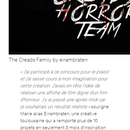
The Creads Family by eirambraten
« J’ai participé à ce concours pour le plaisir
et j’ai laissé cours à mon imagination pour
cette création. J’avais en tête l’idée de
réaliser une affiche de film digne d’un film
d’horreur. J’y ai passé une après-midi car
je souhaitais un résultat réaliste »
souligne
Marie alias Eirambraten, une créative
toulousaine qui a remporté plus de 10
projets en seulement 3 mois d’inscription