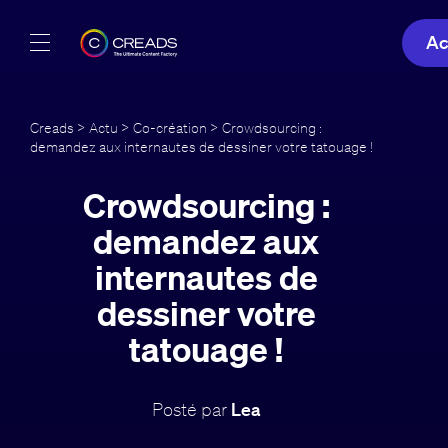
Ac
Réalisations
Creads
>
Actu
>
Co-création
> Crowdsourcing :
demandez aux internautes de dessiner votre tatouage !
Offres
Crowdsourcing :
À propos
demandez aux
Guide
internautes de
dessiner votre
Blog
tatouage !
FR
Posté par
Lea