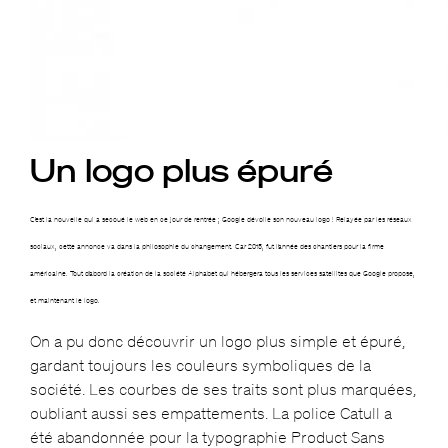
Un logo plus épuré
C’est la nouvelle qui a secoué le web en ce jour de rentrée ; Google dévoile son nouveau logo ! Relayée par les réseaux
sociaux, cette annonce va dans la philosophie du changement. Car 2015, fut l’année des chantiers pour la firme
américaine. Tout d’abord la création de la société Alphabet qui hébergera tous les services satellites que Google propose,
et maintenant le logo.
On a pu donc découvrir un logo plus simple et épuré,
gardant toujours les couleurs symboliques de la
société. Les courbes de ses traits sont plus marquées,
oubliant aussi ses empattements. La police Catull a
été abandonnée pour la typographie Product Sans