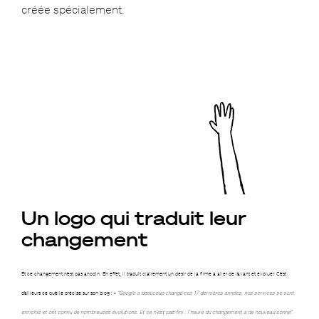
créée spécialement.
Un logo qui traduit leur
changement
Et ce changement n’est pas anodin. En effet, il traduit clairement un désir de la firme à aller de l’avant et évoluer. C’est
d’ailleurs ce qu’elle précise sur son blog : «
“Google a beaucoup changé ces 17 dernières années, nos services se sont
enrichis et ont connu de nombreuses évolutions. Et ce n’est pas fini : l’heure du changement a de nouveau sonné”.