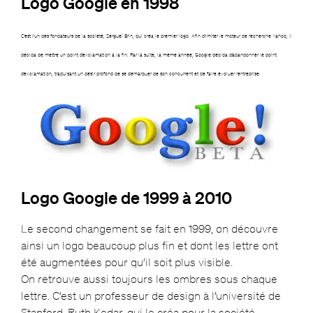
Logo Google en 1998
C’est l’un des fondateurs de la société, Sergueï Brin, qui créa le premier logo. Afin d’imiter le moteur de recherche Yahoo, il
décida de mettre un point d’exclamation à la fin. Par la suite, la même année, Google décida d’abandonner le point
d’exclamation, traduisant un désir profond de se démarquer de son concurrent et de faire évoluer l’entreprise.
Logo Google de 1999 à 2010
Le second changement se fait en 1999, on découvre
ainsi un logo beaucoup plus fin et dont les lettre ont
été augmentées pour qu’il soit plus visible.
On retrouve aussi toujours les ombres sous chaque
lettre. C’est un professeur de design à l’université de
Stanford, Ruth Kedar, qui le créa pour la société.