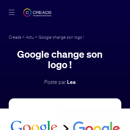
Réalisations
Creads
>
Actu
> Google change son logo !
Offres
Google change son
À propos
logo !
Guide
Posté par
Lea
Blog
FR