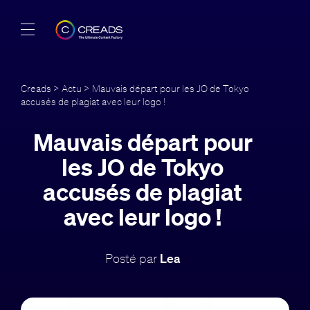
Réalisations
Creads
>
Actu
> Mauvais départ pour les JO de Tokyo
accusés de plagiat avec leur logo !
Offres
Mauvais départ pour
À propos
les JO de Tokyo
Guide
accusés de plagiat
avec leur logo !
Blog
FR
Posté par
Lea