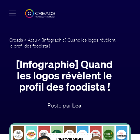
Réalisations
Creads
>
Actu
> [Infographie] Quand les logos révèlent
le profil des foodista !
Offres
[Infographie] Quand
À propos
les logos révèlent le
Guide
profil des foodista !
Blog
Posté par
Lea
FR