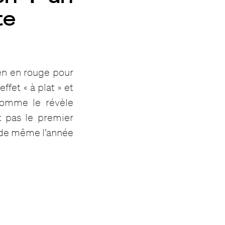
te
oën en rouge pour
fet « à plat » et
comme le révèle
st pas le premier
it de même l’année