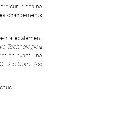
ore sur la chaîne
 les changements
roën a également
ive Technologie
a
met en avant une
RCLS et Start Rec
sous.