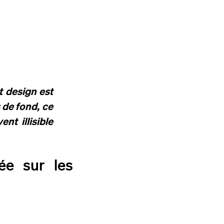
at design est
 de fond, ce
nt illisible
sée sur les