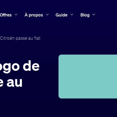
Offres
À propos
Guide
Blog
itroën passe au flat
ogo de
e au