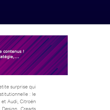
tite surprise qui
itutionnelle : le
 et Audi, Citroën
t Design.
Creads