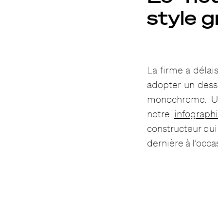
style 
La firme a délai
adopter un dessi
monochrome. Un
notre
infograph
constructeur qui 
dernière à l’oc