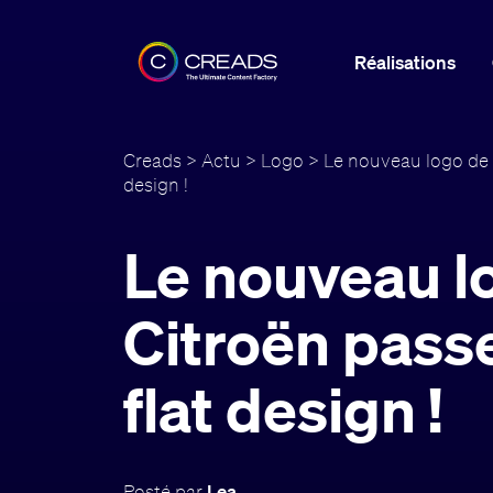
Réalisations
Creads
>
Actu
>
Logo
> Le nouveau logo de C
design !
Le nouveau l
Citroën pass
flat design !
Posté par
Lea