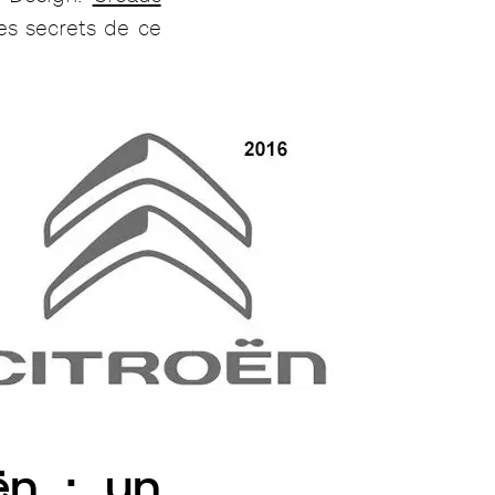
es secrets de ce
ën : un