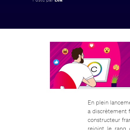
En plein lanceme
a discrètement f
constructeur fra
rejoint le rang