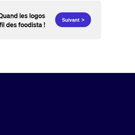
 Quand les logos
Suivant >
fil des foodista !