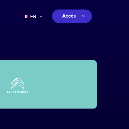
Accès
FR
EN
client
ES
créatif
PT
client