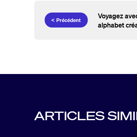
Voyagez avec
< Précédent
alphabet créat
ARTICLES SIM