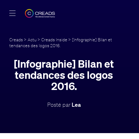
Réalisations
Creads
>
Actu
>
Creads Inside
> [Infographie] Bilan et
tendances des logos 2016.
Offres
[Infographie] Bilan et
À propos
tendances des logos
Guide
2016.
Blog
Posté par
Lea
FR