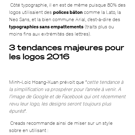
Côté typographie, il en est de même puisque 80% des
logos utilisaient des
polices bâton
comme la Lato, la
Neo Sans, et la bien commune Arial, c’est-à-dire des
typographies sans empattements
(traits plus ou
moins fins aux extrémités des lettres).
3 tendances majeures pour
les logos 2016
Minh-Loic Hoang-Xuan prévoit que “
cette tendance à
la simplification va prospérer pour l’année à venir. A
l’image de Google et de Facebook qui ont récemment
revu leur logo, les designs seront toujours plus
épurés
”.
Creads recommande ainsi de miser sur un style
sobre en utilisant :