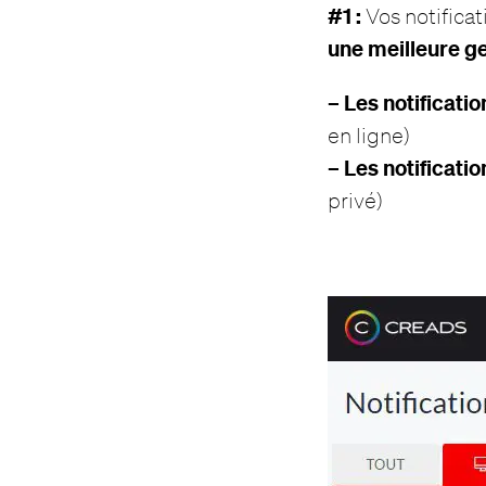
#1 :
Vos notifica
une meilleure ge
– Les notificati
en ligne)
– Les notificati
privé)