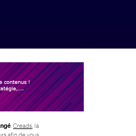
angé
.
Creads
, la
rs afin de vous