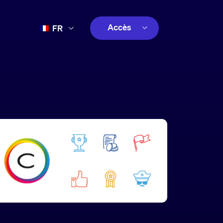
Accès
FR
EN
client
ES
créatif
PT
client