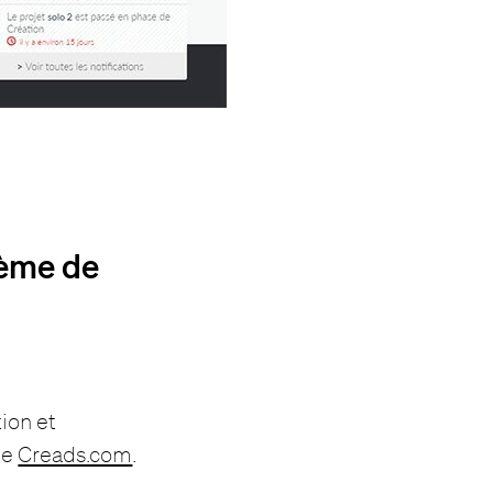
tème de
ion et
me
Creads.com
.