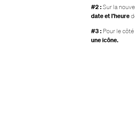
#2 :
Sur la nouv
date et l’heure
de
#3 :
Pour le côt
une icône.