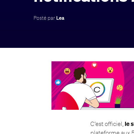
Posté par
Lea
le 
C’est officiel,
plateforme aux 5