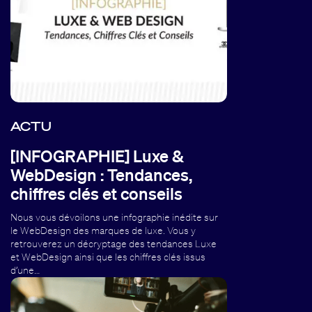
ACTU
[INFOGRAPHIE] Luxe &
WebDesign : Tendances,
chiffres clés et conseils
Nous vous dévoilons une infographie inédite sur
le WebDesign des marques de luxe. Vous y
retrouverez un décryptage des tendances Luxe
et WebDesign ainsi que les chiffres clés issus
d’une…