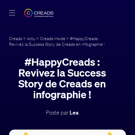
Réalisations
Creads
>
Actu
>
Creads Inside
> #HappyCreads :
Revivez la Success Story de Creads en infographie !
Offres
#HappyCreads :
À propos
Revivez la Success
Guide
Story de Creads en
infographie !
Blog
FR
Posté par
Lea